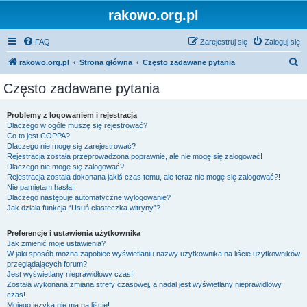
rakowo.org.pl
FAQ
Zarejestruj się
Zaloguj się
S
rakowo.org.pl
Strona główna
Często zadawane pytania
z
Często zadawane pytania
u
k
Problemy z logowaniem i rejestracją
Dlaczego w ogóle muszę się rejestrować?
a
Co to jest COPPA?
j
Dlaczego nie mogę się zarejestrować?
Rejestracja została przeprowadzona poprawnie, ale nie mogę się zalogować!
Dlaczego nie mogę się zalogować?
Rejestracja została dokonana jakiś czas temu, ale teraz nie mogę się zalogować?!
Nie pamiętam hasła!
Dlaczego następuje automatyczne wylogowanie?
Jak działa funkcja “Usuń ciasteczka witryny”?
Preferencje i ustawienia użytkownika
Jak zmienić moje ustawienia?
W jaki sposób można zapobiec wyświetlaniu nazwy użytkownika na liście użytkowników
przeglądających forum?
Jest wyświetlany nieprawidłowy czas!
Została wykonana zmiana strefy czasowej, a nadal jest wyświetlany nieprawidłowy
czas!
Mojego języka nie ma na liście!