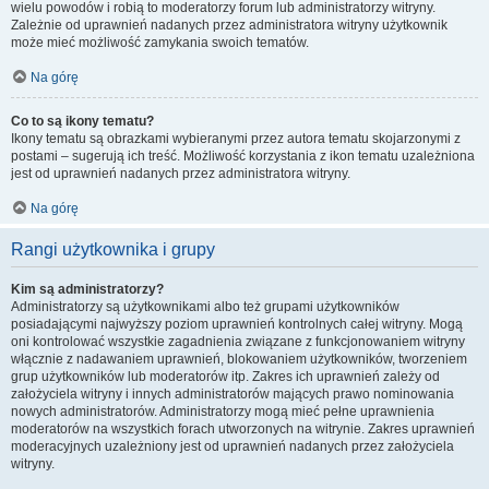
wielu powodów i robią to moderatorzy forum lub administratorzy witryny.
Zależnie od uprawnień nadanych przez administratora witryny użytkownik
może mieć możliwość zamykania swoich tematów.
Na górę
Co to są ikony tematu?
Ikony tematu są obrazkami wybieranymi przez autora tematu skojarzonymi z
postami – sugerują ich treść. Możliwość korzystania z ikon tematu uzależniona
jest od uprawnień nadanych przez administratora witryny.
Na górę
Rangi użytkownika i grupy
Kim są administratorzy?
Administratorzy są użytkownikami albo też grupami użytkowników
posiadającymi najwyższy poziom uprawnień kontrolnych całej witryny. Mogą
oni kontrolować wszystkie zagadnienia związane z funkcjonowaniem witryny
włącznie z nadawaniem uprawnień, blokowaniem użytkowników, tworzeniem
grup użytkowników lub moderatorów itp. Zakres ich uprawnień zależy od
założyciela witryny i innych administratorów mających prawo nominowania
nowych administratorów. Administratorzy mogą mieć pełne uprawnienia
moderatorów na wszystkich forach utworzonych na witrynie. Zakres uprawnień
moderacyjnych uzależniony jest od uprawnień nadanych przez założyciela
witryny.