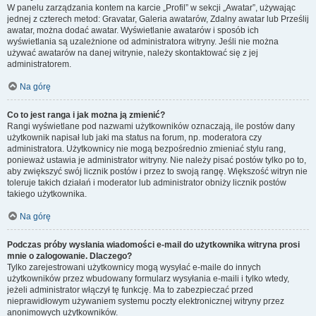
W panelu zarządzania kontem na karcie „Profil” w sekcji „Awatar”, używając
jednej z czterech metod: Gravatar, Galeria awatarów, Zdalny awatar lub Prześlij
awatar, można dodać awatar. Wyświetlanie awatarów i sposób ich
wyświetlania są uzależnione od administratora witryny. Jeśli nie można
używać awatarów na danej witrynie, należy skontaktować się z jej
administratorem.
Na górę
Co to jest ranga i jak można ją zmienić?
Rangi wyświetlane pod nazwami użytkowników oznaczają, ile postów dany
użytkownik napisał lub jaki ma status na forum, np. moderatora czy
administratora. Użytkownicy nie mogą bezpośrednio zmieniać stylu rang,
ponieważ ustawia je administrator witryny. Nie należy pisać postów tylko po to,
aby zwiększyć swój licznik postów i przez to swoją rangę. Większość witryn nie
toleruje takich działań i moderator lub administrator obniży licznik postów
takiego użytkownika.
Na górę
Podczas próby wysłania wiadomości e-mail do użytkownika witryna prosi
mnie o zalogowanie. Dlaczego?
Tylko zarejestrowani użytkownicy mogą wysyłać e-maile do innych
użytkowników przez wbudowany formularz wysyłania e-maili i tylko wtedy,
jeżeli administrator włączył tę funkcję. Ma to zabezpieczać przed
nieprawidłowym używaniem systemu poczty elektronicznej witryny przez
anonimowych użytkowników.