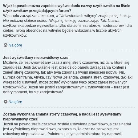
W jaki sposób można zapobiec wyświetlaniu nazwy użytkownika na liście
użytkowników przeglądających forum?
W panelu zarządzania kontem, w “Ustawieniach witryny” znajduje się funkcja
Nie pokazuj statusu online
. Włącz tę funkcję, zaznaczając
Tak
. Nazwa
użytkownika będzie wyświetlana tylko dla administratorów, moderatorów i dla
ciebie. Twoja obecność na witrynie będzie wykazana w liczbie ukrytych
użytkowników.
Na górę
Jest wyświetlany nieprawidłowy czas!
Możliwe, że jest wyświetlany czas z innej strefy czasowej, niż ta, w której się
znajdujesz. Jeśli tak właśnie jest, przejdź do panelu zarządzania kontem i
zmień strefę czasową, tak aby była zgodna z twoim miejscem pobytu. Np.
Europa centralna, Afryka, czy Nowa Zelandia. Zmiana strefy czasowej, tak jak i
większości ustawień, może zostać wykonana tylko przez zarejestrowanych
użytkowników. Jeżeli nie jesteś zarejestrowanym użytkownikiem – teraz jest
dobry moment, by się zarejestrować.
Na górę
Została wykonana zmiana strefy czasowej, a nadal jest wyświetlany
nieprawidłowy czas!
Jeżeli na pewno strefa czasowa została ustawiona prawidłowo, a czas nadal
jest wyświetlany nieprawidłowo, oznacza to, że czas na serwerze jest
ustawiony nieprawidłowo. Poinformuj o tym administratora, by naprawił