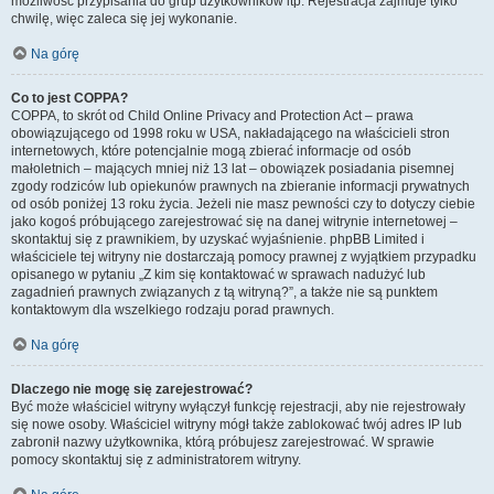
możliwość przypisania do grup użytkowników itp. Rejestracja zajmuje tylko
chwilę, więc zaleca się jej wykonanie.
Na górę
Co to jest COPPA?
COPPA, to skrót od Child Online Privacy and Protection Act – prawa
obowiązującego od 1998 roku w USA, nakładającego na właścicieli stron
internetowych, które potencjalnie mogą zbierać informacje od osób
małoletnich – mających mniej niż 13 lat – obowiązek posiadania pisemnej
zgody rodziców lub opiekunów prawnych na zbieranie informacji prywatnych
od osób poniżej 13 roku życia. Jeżeli nie masz pewności czy to dotyczy ciebie
jako kogoś próbującego zarejestrować się na danej witrynie internetowej –
skontaktuj się z prawnikiem, by uzyskać wyjaśnienie. phpBB Limited i
właściciele tej witryny nie dostarczają pomocy prawnej z wyjątkiem przypadku
opisanego w pytaniu „Z kim się kontaktować w sprawach nadużyć lub
zagadnień prawnych związanych z tą witryną?”, a także nie są punktem
kontaktowym dla wszelkiego rodzaju porad prawnych.
Na górę
Dlaczego nie mogę się zarejestrować?
Być może właściciel witryny wyłączył funkcję rejestracji, aby nie rejestrowały
się nowe osoby. Właściciel witryny mógł także zablokować twój adres IP lub
zabronił nazwy użytkownika, którą próbujesz zarejestrować. W sprawie
pomocy skontaktuj się z administratorem witryny.