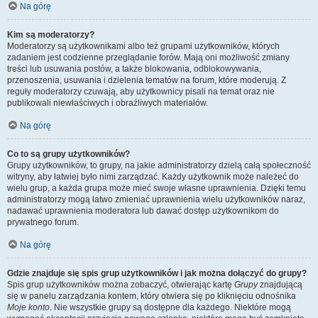
Na górę
Kim są moderatorzy?
Moderatorzy są użytkownikami albo też grupami użytkowników, których
zadaniem jest codzienne przeglądanie forów. Mają oni możliwość zmiany
treści lub usuwania postów, a także blokowania, odblokowywania,
przenoszenia, usuwania i dzielenia tematów na forum, które moderują. Z
reguły moderatorzy czuwają, aby użytkownicy pisali na temat oraz nie
publikowali niewłaściwych i obraźliwych materiałów.
Na górę
Co to są grupy użytkowników?
Grupy użytkowników, to grupy, na jakie administratorzy dzielą całą społeczność
witryny, aby łatwiej było nimi zarządzać. Każdy użytkownik może należeć do
wielu grup, a każda grupa może mieć swoje własne uprawnienia. Dzięki temu
administratorzy mogą łatwo zmieniać uprawnienia wielu użytkowników naraz,
nadawać uprawnienia moderatora lub dawać dostęp użytkownikom do
prywatnego forum.
Na górę
Gdzie znajduje się spis grup użytkowników i jak można dołączyć do grupy?
Spis grup użytkowników można zobaczyć, otwierając kartę
Grupy
znajdującą
się w panelu zarządzania kontem, który otwiera się po kliknięciu odnośnika
Moje konto
. Nie wszystkie grupy są dostępne dla każdego. Niektóre mogą