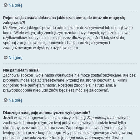
Na górę
Rejestracja została dokonana jakiś czas temu, ale teraz nie mogę się
zalogować?!
Możliwe, że z jakiegoś powodu administrator dezaktywował lub usunął twoje
konto. Wiele witryn, aby zmniejszyć rozmiar bazy danych, cyklicznie usuwa
użytkowników, którzy nic nie pisali przez dłuższy czas. Jeśli tak się stało,
spróbuj zarejestrować się ponownie i bądź bardziej aktywnym i
zaangażowanym w dyskusje użytkownikiem.
Na górę
Nie pamiętam hasła!
Zachowaj spokój! Twoje hasło wprawdzie nie może zostać odzyskane, ale bez
problemu może zostać zresetowane. Przejdź na stronę logowania i kliknij
odnośnik “Nie pamiętam hasła”. Postępuj zgodnie z instrukcjami, a
prawdopodobnie niedługo znów będziesz móc się zalogować.
Na górę
Dlaczego następuje automatyczne wylogowanie?
Jeżeli w czasie logowania nie zaznaczysz funkcji
Zapamiętaj mnie
, witryna
zachowa informację o tym, że twój pobyt na tej witrynie będzie trwał tylko
określony przez administratora czas. Zapobiega to niewłaściwemu użyciu
twojego konta przez kogoś innego. Aby pozostać zalogowanym/zalogowaną,
podczas logowania zaznacz funkcję
Loguj mnie automatycznie
. Jest to