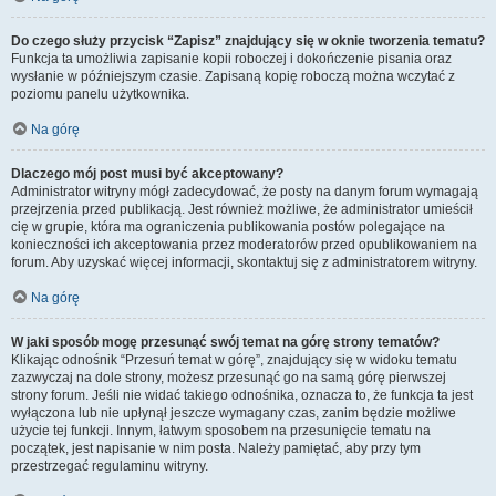
Do czego służy przycisk “Zapisz” znajdujący się w oknie tworzenia tematu?
Funkcja ta umożliwia zapisanie kopii roboczej i dokończenie pisania oraz
wysłanie w późniejszym czasie. Zapisaną kopię roboczą można wczytać z
poziomu panelu użytkownika.
Na górę
Dlaczego mój post musi być akceptowany?
Administrator witryny mógł zadecydować, że posty na danym forum wymagają
przejrzenia przed publikacją. Jest również możliwe, że administrator umieścił
cię w grupie, która ma ograniczenia publikowania postów polegające na
konieczności ich akceptowania przez moderatorów przed opublikowaniem na
forum. Aby uzyskać więcej informacji, skontaktuj się z administratorem witryny.
Na górę
W jaki sposób mogę przesunąć swój temat na górę strony tematów?
Klikając odnośnik “Przesuń temat w górę”, znajdujący się w widoku tematu
zazwyczaj na dole strony, możesz przesunąć go na samą górę pierwszej
strony forum. Jeśli nie widać takiego odnośnika, oznacza to, że funkcja ta jest
wyłączona lub nie upłynął jeszcze wymagany czas, zanim będzie możliwe
użycie tej funkcji. Innym, łatwym sposobem na przesunięcie tematu na
początek, jest napisanie w nim posta. Należy pamiętać, aby przy tym
przestrzegać regulaminu witryny.