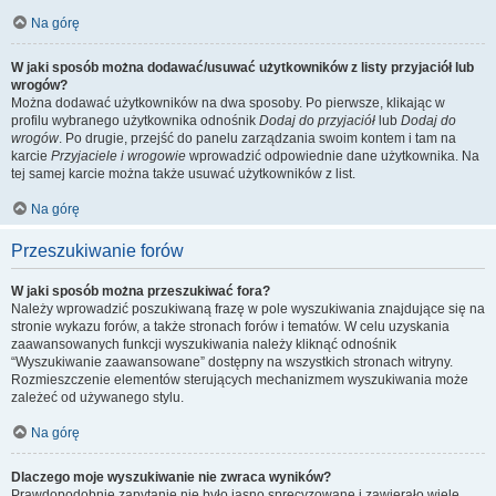
Na górę
W jaki sposób można dodawać/usuwać użytkowników z listy przyjaciół lub
wrogów?
Można dodawać użytkowników na dwa sposoby. Po pierwsze, klikając w
profilu wybranego użytkownika odnośnik
Dodaj do przyjaciół
lub
Dodaj do
wrogów
. Po drugie, przejść do panelu zarządzania swoim kontem i tam na
karcie
Przyjaciele i wrogowie
wprowadzić odpowiednie dane użytkownika. Na
tej samej karcie można także usuwać użytkowników z list.
Na górę
Przeszukiwanie forów
W jaki sposób można przeszukiwać fora?
Należy wprowadzić poszukiwaną frazę w pole wyszukiwania znajdujące się na
stronie wykazu forów, a także stronach forów i tematów. W celu uzyskania
zaawansowanych funkcji wyszukiwania należy kliknąć odnośnik
“Wyszukiwanie zaawansowane” dostępny na wszystkich stronach witryny.
Rozmieszczenie elementów sterujących mechanizmem wyszukiwania może
zależeć od używanego stylu.
Na górę
Dlaczego moje wyszukiwanie nie zwraca wyników?
Prawdopodobnie zapytanie nie było jasno sprecyzowane i zawierało wiele