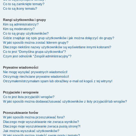
Co to są zamknięte tematy?
Co to są ikony tematu?
Rangi użytkownika i grupy
Kim są administratorzy?
Kim są moderatorzy?
Co to są grupy użytkowników?
Gdzie znajduje się spis grup użytkowników i jak można dołączyć do grupy?
W jaki sposób można zostać liderem grupy?
Dlaczego niektóre nazwy użytkowników są wyświetlane innymi kolorami?
Co to jest “Domyślna grupa użytkownika”?
Czym jest odnośnik “Zespół administracyjny”?
Prywatne wiadomości
Nie mogę wysyłać prywatnych wiadomości!
Otrzymuję niechciane prywatne wiadomości!
Otrzymałem/otrzymałam spam lub obraźliwy e-mail od kogoś z tej witryny!
Przyjaciele i wrogowie
Co to jest lista przyjaciół i wrogów?
W jaki sposób można dodawać/usuwać użytkowników z listy przyjaciół lub wrogów?
Przeszukiwanie forów
W jaki sposób można przeszukiwać fora?
Dlaczego moje wyszukiwanie nie zwraca wyników?
Dlaczego moje wyszukiwanie zwraca pustą stronę?!
Jak można wyszukać użytkowników?
W jaki sposób można znaleźć swoje posty i tematy?