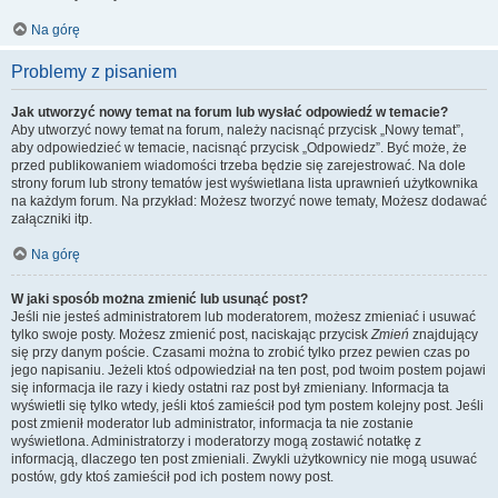
Na górę
Problemy z pisaniem
Jak utworzyć nowy temat na forum lub wysłać odpowiedź w temacie?
Aby utworzyć nowy temat na forum, należy nacisnąć przycisk „Nowy temat”,
aby odpowiedzieć w temacie, nacisnąć przycisk „Odpowiedz”. Być może, że
przed publikowaniem wiadomości trzeba będzie się zarejestrować. Na dole
strony forum lub strony tematów jest wyświetlana lista uprawnień użytkownika
na każdym forum. Na przykład: Możesz tworzyć nowe tematy, Możesz dodawać
załączniki itp.
Na górę
W jaki sposób można zmienić lub usunąć post?
Jeśli nie jesteś administratorem lub moderatorem, możesz zmieniać i usuwać
tylko swoje posty. Możesz zmienić post, naciskając przycisk
Zmień
znajdujący
się przy danym poście. Czasami można to zrobić tylko przez pewien czas po
jego napisaniu. Jeżeli ktoś odpowiedział na ten post, pod twoim postem pojawi
się informacja ile razy i kiedy ostatni raz post był zmieniany. Informacja ta
wyświetli się tylko wtedy, jeśli ktoś zamieścił pod tym postem kolejny post. Jeśli
post zmienił moderator lub administrator, informacja ta nie zostanie
wyświetlona. Administratorzy i moderatorzy mogą zostawić notatkę z
informacją, dlaczego ten post zmieniali. Zwykli użytkownicy nie mogą usuwać
postów, gdy ktoś zamieścił pod ich postem nowy post.