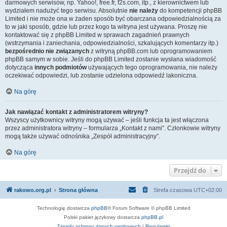
darmowych serwisów, np. Yahoo!, free.fr, f2s.com, itp., z kierownictwem lub
wydziałem nadużyć tego serwisu. Absolutnie
nie należy
do kompetencji phpBB
Limited i nie może ona w żaden sposób być obarczana odpowiedzialnością za
to w jaki sposób, gdzie lub przez kogo ta witryna jest używana. Proszę nie
kontaktować się z phpBB Limited w sprawach zagadnień prawnych
(wstrzymania i zaniechania, odpowiedzialności, szkalujących komentarzy itp.)
bezpośrednio nie związanych
z witryną phpBB.com lub oprogramowaniem
phpBB samym w sobie. Jeśli do phpBB Limited zostanie wysłana wiadomość
dotycząca
innych podmiotów
używających tego oprogramowania, nie należy
oczekiwać odpowiedzi, lub zostanie udzielona odpowiedź lakoniczna.
Na górę
Jak nawiązać kontakt z administratorem witryny?
Wszyscy użytkownicy witryny mogą używać – jeśli funkcja ta jest włączona
przez administratora witryny – formularza „Kontakt z nami”. Członkowie witryny
mogą także używać odnośnika „Zespół administracyjny”.
Na górę
Przejdź do
rakowo.org.pl
Strona główna
Strefa czasowa
UTC+02:00
Technologię dostarcza
phpBB
® Forum Software © phpBB Limited
Polski pakiet językowy dostarcza
phpBB.pl
Zasady ochrony danych osobowych
|
Regulamin