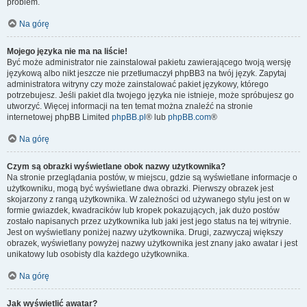
problem.
Na górę
Mojego języka nie ma na liście!
Być może administrator nie zainstalował pakietu zawierającego twoją wersję
językową albo nikt jeszcze nie przetłumaczył phpBB3 na twój język. Zapytaj
administratora witryny czy może zainstalować pakiet językowy, którego
potrzebujesz. Jeśli pakiet dla twojego języka nie istnieje, może spróbujesz go
utworzyć. Więcej informacji na ten temat można znaleźć na stronie
internetowej phpBB Limited
phpBB.pl
® lub
phpBB.com
®
Na górę
Czym są obrazki wyświetlane obok nazwy użytkownika?
Na stronie przeglądania postów, w miejscu, gdzie są wyświetlane informacje o
użytkowniku, mogą być wyświetlane dwa obrazki. Pierwszy obrazek jest
skojarzony z rangą użytkownika. W zależności od używanego stylu jest on w
formie gwiazdek, kwadracików lub kropek pokazujących, jak dużo postów
zostało napisanych przez użytkownika lub jaki jest jego status na tej witrynie.
Jest on wyświetlany poniżej nazwy użytkownika. Drugi, zazwyczaj większy
obrazek, wyświetlany powyżej nazwy użytkownika jest znany jako awatar i jest
unikatowy lub osobisty dla każdego użytkownika.
Na górę
Jak wyświetlić awatar?