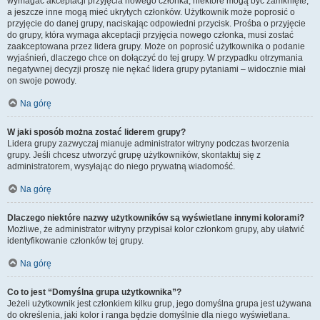
wymagać akceptacji przyjęcia nowego członka, niektóre mogą być zamknięte,
a jeszcze inne mogą mieć ukrytych członków. Użytkownik może poprosić o
przyjęcie do danej grupy, naciskając odpowiedni przycisk. Prośba o przyjęcie
do grupy, która wymaga akceptacji przyjęcia nowego członka, musi zostać
zaakceptowana przez lidera grupy. Może on poprosić użytkownika o podanie
wyjaśnień, dlaczego chce on dołączyć do tej grupy. W przypadku otrzymania
negatywnej decyzji proszę nie nękać lidera grupy pytaniami – widocznie miał
on swoje powody.
Na górę
W jaki sposób można zostać liderem grupy?
Lidera grupy zazwyczaj mianuje administrator witryny podczas tworzenia
grupy. Jeśli chcesz utworzyć grupę użytkowników, skontaktuj się z
administratorem, wysyłając do niego prywatną wiadomość.
Na górę
Dlaczego niektóre nazwy użytkowników są wyświetlane innymi kolorami?
Możliwe, że administrator witryny przypisał kolor członkom grupy, aby ułatwić
identyfikowanie członków tej grupy.
Na górę
Co to jest “Domyślna grupa użytkownika”?
Jeżeli użytkownik jest członkiem kilku grup, jego domyślna grupa jest używana
do określenia, jaki kolor i ranga będzie domyślnie dla niego wyświetlana.