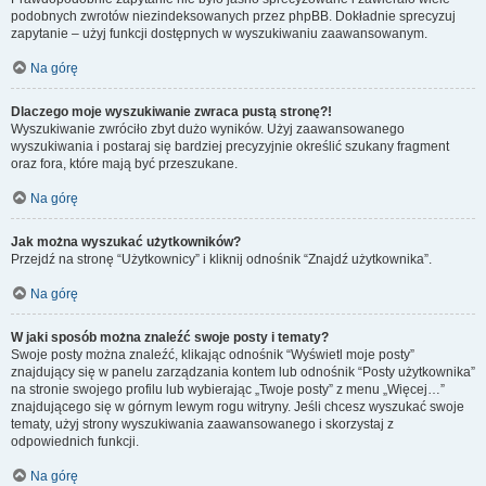
podobnych zwrotów niezindeksowanych przez phpBB. Dokładnie sprecyzuj
zapytanie – użyj funkcji dostępnych w wyszukiwaniu zaawansowanym.
Na górę
Dlaczego moje wyszukiwanie zwraca pustą stronę?!
Wyszukiwanie zwróciło zbyt dużo wyników. Użyj zaawansowanego
wyszukiwania i postaraj się bardziej precyzyjnie określić szukany fragment
oraz fora, które mają być przeszukane.
Na górę
Jak można wyszukać użytkowników?
Przejdź na stronę “Użytkownicy” i kliknij odnośnik “Znajdź użytkownika”.
Na górę
W jaki sposób można znaleźć swoje posty i tematy?
Swoje posty można znaleźć, klikając odnośnik “Wyświetl moje posty”
znajdujący się w panelu zarządzania kontem lub odnośnik “Posty użytkownika”
na stronie swojego profilu lub wybierając „Twoje posty” z menu „Więcej…”
znajdującego się w górnym lewym rogu witryny. Jeśli chcesz wyszukać swoje
tematy, użyj strony wyszukiwania zaawansowanego i skorzystaj z
odpowiednich funkcji.
Na górę