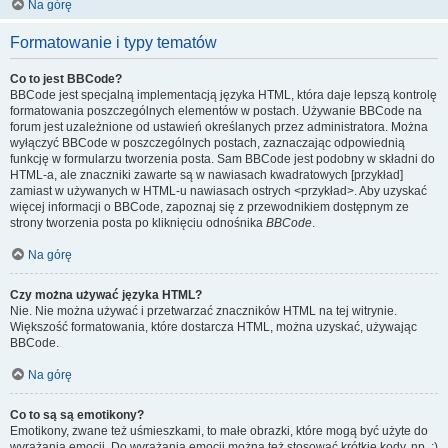
Na górę
Formatowanie i typy tematów
Co to jest BBCode?
BBCode jest specjalną implementacją języka HTML, która daje lepszą kontrolę
formatowania poszczególnych elementów w postach. Używanie BBCode na
forum jest uzależnione od ustawień określanych przez administratora. Można
wyłączyć BBCode w poszczególnych postach, zaznaczając odpowiednią
funkcję w formularzu tworzenia posta. Sam BBCode jest podobny w składni do
HTML-a, ale znaczniki zawarte są w nawiasach kwadratowych [przykład]
zamiast w używanych w HTML-u nawiasach ostrych <przykład>. Aby uzyskać
więcej informacji o BBCode, zapoznaj się z przewodnikiem dostępnym ze
strony tworzenia posta po kliknięciu odnośnika
BBCode
.
Na górę
Czy można używać języka HTML?
Nie. Nie można używać i przetwarzać znaczników HTML na tej witrynie.
Większość formatowania, które dostarcza HTML, można uzyskać, używając
BBCode.
Na górę
Co to są są emotikony?
Emotikony, zwane też uśmieszkami, to małe obrazki, które mogą być użyte do
wyrażania emocji. Do wyrażania emocji można też stosować krótkie kody, np. :)