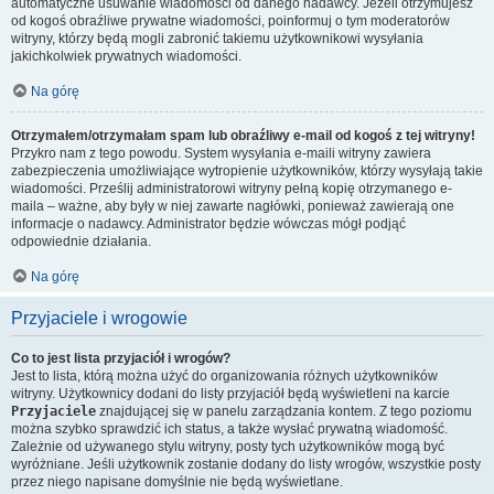
automatyczne usuwanie wiadomości od danego nadawcy. Jeżeli otrzymujesz
od kogoś obraźliwe prywatne wiadomości, poinformuj o tym moderatorów
witryny, którzy będą mogli zabronić takiemu użytkownikowi wysyłania
jakichkolwiek prywatnych wiadomości.
Na górę
Otrzymałem/otrzymałam spam lub obraźliwy e-mail od kogoś z tej witryny!
Przykro nam z tego powodu. System wysyłania e-maili witryny zawiera
zabezpieczenia umożliwiające wytropienie użytkowników, którzy wysyłają takie
wiadomości. Prześlij administratorowi witryny pełną kopię otrzymanego e-
maila – ważne, aby były w niej zawarte nagłówki, ponieważ zawierają one
informacje o nadawcy. Administrator będzie wówczas mógł podjąć
odpowiednie działania.
Na górę
Przyjaciele i wrogowie
Co to jest lista przyjaciół i wrogów?
Jest to lista, którą można użyć do organizowania różnych użytkowników
witryny. Użytkownicy dodani do listy przyjaciół będą wyświetleni na karcie
Przyjaciele
znajdującej się w panelu zarządzania kontem. Z tego poziomu
można szybko sprawdzić ich status, a także wysłać prywatną wiadomość.
Zależnie od używanego stylu witryny, posty tych użytkowników mogą być
wyróżniane. Jeśli użytkownik zostanie dodany do listy wrogów, wszystkie posty
przez niego napisane domyślnie nie będą wyświetlane.