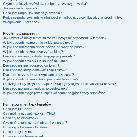
Czym są obrazki wyświetlane obok nazwy użytkownika?
Jak wyświetlić awatar?
Co to jest ranga i jak można ją zmienić?
Podczas próby wysłania wiadomości e-mail do użytkownika witryna prosi mnie o
zalogowanie. Dlaczego?
Problemy z pisaniem
Jak utworzyć nowy temat na forum lub wysłać odpowiedź w temacie?
W jaki sposób można zmienić lub usunąć post?
W jaki sposób można dodać podpis do swojego posta?
W jaki sposób można utworzyć ankietę?
Dlaczego nie można dodać więcej opcji ankiety?
W jaki sposób zmienić lub usunąć ankietę?
Dlaczego nie mam dostępu do forum?
Dlaczego nie mogę dodawać załączników?
Dlaczego otrzymałem/otrzymałam ostrzeżenie?
W jaki sposób można zgłosić posty moderatorowi?
Do czego służy przycisk “Zapisz” znajdujący się w oknie tworzenia tematu?
Dlaczego mój post musi być akceptowany?
W jaki sposób mogę przesunąć swój temat na górę strony tematów?
Formatowanie i typy tematów
Co to jest BBCode?
Czy można używać języka HTML?
Co to są są emotikony?
Czy można umieszczać obrazki w poście?
Co to są ogłoszenia globalne?
Co to są ogłoszenia?
Co to są przyklejone tematy?