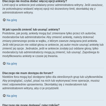
Dlaczego nie można dodać więcej opcji ankiety?
Limit opcji w ankiecie jest ustalany przez administratora witryny. Jeśli uważasz,
że potrzebujesz wstawić więcej opcji niż dozwolony limit, skontaktuj się z
administratorem witryny.
Na górę
W jaki sposób zmienić lub usunąć ankietę?
Podobnie, jak posty, ankiety mogą być zmieniane tylko przez ich autorów,
moderatorów lub administratorów. Aby zmienić ankietę, należy dokonać
zmiany pierwszego posta w wątku, z którym zawsze związana jest ankieta.
Jeśli nikt jeszcze nie oddał głosu w ankiecie, jej autor może usunąć ankietę lub
zmienić jej opcje. Jednakże, jeśli w ankiecie zostały już oddane głosy, tylko
moderatorzy lub administratorzy mogą ją zmienić, lub usunąć. Zapobiega to
modyfikowaniu ankiety w czasie jej trwania.
Na górę
Dlaczego nie mam dostępu do forum?
Niektóre fora mogą być dostępne tylko dla określonych grup lub użytkowników.
Aby przeglądać, czytać, pisać na nich lub wykonywać inne operacje, musisz
mieć odpowiednie uprawnienia. Skontaktuj się z moderatorem lub
administratorem witryny, aby ci je przydzielił.
Na górę
Dlaczego nie mogę dodawać załączników?