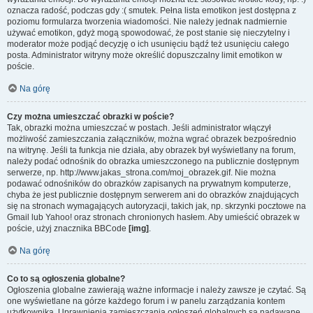
oznacza radość, podczas gdy :( smutek. Pełna lista emotikon jest dostępna z
poziomu formularza tworzenia wiadomości. Nie należy jednak nadmiernie
używać emotikon, gdyż mogą spowodować, że post stanie się nieczytelny i
moderator może podjąć decyzję o ich usunięciu bądź też usunięciu całego
posta. Administrator witryny może określić dopuszczalny limit emotikon w
poście.
Na górę
Czy można umieszczać obrazki w poście?
Tak, obrazki można umieszczać w postach. Jeśli administrator włączył
możliwość zamieszczania załączników, można wgrać obrazek bezpośrednio
na witrynę. Jeśli ta funkcja nie działa, aby obrazek był wyświetlany na forum,
należy podać odnośnik do obrazka umieszczonego na publicznie dostępnym
serwerze, np. http://www.jakas_strona.com/moj_obrazek.gif. Nie można
podawać odnośników do obrazków zapisanych na prywatnym komputerze,
chyba że jest publicznie dostępnym serwerem ani do obrazków znajdujących
się na stronach wymagających autoryzacji, takich jak, np. skrzynki pocztowe na
Gmail lub Yahoo! oraz stronach chronionych hasłem. Aby umieścić obrazek w
poście, użyj znacznika BBCode
[img]
.
Na górę
Co to są ogłoszenia globalne?
Ogłoszenia globalne zawierają ważne informacje i należy zawsze je czytać. Są
one wyświetlane na górze każdego forum i w panelu zarządzania kontem
użytkownika. Uprawnienia zamieszczania ogłoszeń globalnych są nadawane