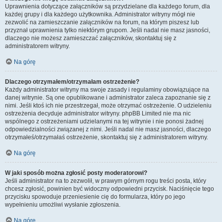
Uprawnienia dotyczące załączników są przydzielane dla każdego forum, dla
każdej grupy i dla każdego użytkownika. Administrator witryny mógł nie
zezwolić na zamieszczanie załączników na forum, na którym piszesz lub
przyznał uprawnienia tylko niektórym grupom. Jeśli nadal nie masz jasności,
dlaczego nie możesz zamieszczać załączników, skontaktuj się z
administratorem witryny.
Na górę
Dlaczego otrzymałem/otrzymałam ostrzeżenie?
Każdy administrator witryny ma swoje zasady i regulaminy obowiązujące na
danej witrynie. Są one opublikowane i administrator zaleca zapoznanie się z
nimi. Jeśli ktoś ich nie przestrzegał, może otrzymać ostrzeżenie. O udzieleniu
ostrzeżenia decyduje administrator witryny. phpBB Limited nie ma nic
wspólnego z ostrzeżeniami udzielanymi na tej witrynie i nie ponosi żadnej
odpowiedzialności związanej z nimi. Jeśli nadal nie masz jasności, dlaczego
otrzymałeś/otrzymałaś ostrzeżenie, skontaktuj się z administratorem witryny.
Na górę
W jaki sposób można zgłosić posty moderatorowi?
Jeśli administrator na to zezwolił, w prawym górnym rogu treści posta, który
chcesz zgłosić, powinien być widoczny odpowiedni przycisk. Naciśnięcie tego
przycisku spowoduje przeniesienie cię do formularza, który po jego
wypełnieniu umożliwi wysłanie zgłoszenia.
Na górę