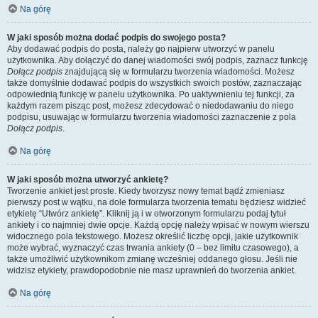
Na górę
W jaki sposób można dodać podpis do swojego posta?
Aby dodawać podpis do posta, należy go najpierw utworzyć w panelu
użytkownika. Aby dołączyć do danej wiadomości swój podpis, zaznacz funkcję
Dołącz podpis
znajdującą się w formularzu tworzenia wiadomości. Możesz
także domyślnie dodawać podpis do wszystkich swoich postów, zaznaczając
odpowiednią funkcję w panelu użytkownika. Po uaktywnieniu tej funkcji, za
każdym razem pisząc post, możesz zdecydować o niedodawaniu do niego
podpisu, usuwając w formularzu tworzenia wiadomości zaznaczenie z pola
Dołącz podpis
.
Na górę
W jaki sposób można utworzyć ankietę?
Tworzenie ankiet jest proste. Kiedy tworzysz nowy temat bądź zmieniasz
pierwszy post w wątku, na dole formularza tworzenia tematu będziesz widzieć
etykietę “Utwórz ankietę”. Kliknij ją i w otworzonym formularzu podaj tytuł
ankiety i co najmniej dwie opcje. Każdą opcję należy wpisać w nowym wierszu
widocznego pola tekstowego. Możesz określić liczbę opcji, jakie użytkownik
może wybrać, wyznaczyć czas trwania ankiety (0 – bez limitu czasowego), a
także umożliwić użytkownikom zmianę wcześniej oddanego głosu. Jeśli nie
widzisz etykiety, prawdopodobnie nie masz uprawnień do tworzenia ankiet.
Na górę