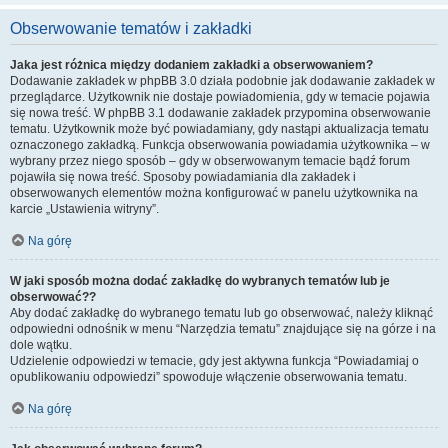
Obserwowanie tematów i zakładki
Jaka jest różnica między dodaniem zakładki a obserwowaniem?
Dodawanie zakładek w phpBB 3.0 działa podobnie jak dodawanie zakładek w
przeglądarce. Użytkownik nie dostaje powiadomienia, gdy w temacie pojawia
się nowa treść. W phpBB 3.1 dodawanie zakładek przypomina obserwowanie
tematu. Użytkownik może być powiadamiany, gdy nastąpi aktualizacja tematu
oznaczonego zakładką. Funkcja obserwowania powiadamia użytkownika – w
wybrany przez niego sposób – gdy w obserwowanym temacie bądź forum
pojawiła się nowa treść. Sposoby powiadamiania dla zakładek i
obserwowanych elementów można konfigurować w panelu użytkownika na
karcie „Ustawienia witryny”.
Na górę
W jaki sposób można dodać zakładkę do wybranych tematów lub je
obserwować??
Aby dodać zakładkę do wybranego tematu lub go obserwować, należy kliknąć
odpowiedni odnośnik w menu “Narzędzia tematu” znajdujące się na górze i na
dole wątku.
Udzielenie odpowiedzi w temacie, gdy jest aktywna funkcja “Powiadamiaj o
opublikowaniu odpowiedzi” spowoduje włączenie obserwowania tematu.
Na górę