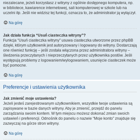
niezalecane, jeżeli korzystasz z witryny z ogólnie dostępnego komputera, np.
w bibliotece, kawiarence internetowej, sali komputerowej w szkole lub na
uczelni itp. Jeśli nie widzisz tej funkcji, oznacza to, że administrator ją wyłączył.
Na górę
Jak działa funkcja “Usuń ciasteczka witryny”?
Funkcja “Usuń ciasteczka witryny” usuwa ciasteczka utworzone przez phpBB
dzięki, którym użytkownik jest autoryzowany i logowany do witryny. Dostarczają
one również funkcję – jeśli została włączona przez administratora witryny –
śledzenia przeczytanych i nieprzeczytanych przez użytkownika postów. Jeśli
występują problemy z logowaniem/wylogowaniem, usunięcie ciasteczek może
być pomocne.
Na górę
Preferencje i ustawienia użytkownika
Jak zmienić moje ustawienia?
Jeżeli jesteś zarejestrowanym użytkownikiem, wszystkie twoje ustawienia są
zapisywane w bazie danych witryny. Aby je zmienić, przejdź do panelu
zarządzania swoim kontem. W tym miejscu możesz dokonać zmian swoich
ustawień i preferencji. Odnośnik do panelu o nazwie “Moje konto” znajduje się
zazwyczaj na górze stron witryny.
Na górę