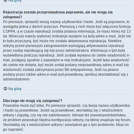
Na górę
Rejestracja została przeprowadzona poprawnie, ale nie mogę się
zalogować!
Po pierwsze, sprawdź swoją nazwę użytkownika i hasło. Jeśli są poprawne, to
wystąpiła jedna z dwóch przyczyn. Pierwszą z nich może być włączona funkcja
COPPA, a w czasie rejestracji została podana informacja, że masz mniej niż 13
lat. Wówczas należy wykonać instrukcje wysłane na twój adres e-mail. Jeśli nie
to było przyczyną, być może nie została aktywowana rejestracja. Niektóre
witryny przed pierwszym zalogowaniem wymagają aktywowania rejestracji
przez osobę rejestrującą się lub przez administratora. Informacja o tym była
wyświetlona podczas rejestracji. Jeśli została wysłana do ciebie wiadomość e-
mail, postępuj zgodnie z zawartymi w niej instrukcjami. Jeżeli taka wiadomość
do ciebie nie dotarła, być może został podany nieprawidłowy adres e-mail lub
wiadomość została zatrzymana przez filtr antyspamowy. Jeśli na pewno
podany przez ciebie adres e-mail jest prawidłowy, spróbuj skontaktować się z
administratorem.
Na górę
Dlaczego nie mogę się zalogować?
Powodów może być kilka. Po pierwsze sprawdź, czy twoja nazwa użytkownika
i hasło są prawidłowe. Jeżeli są prawidłowe, skontaktuj się z właścicielem
witryny i zapytaj, czy cię nie zablokowano. Istnieje też prawdopodobieństwo,
że problem powoduje błędna konfiguracja witryny, na której znajduje się forum.
Skontaktuj się z właścicielem witryny i powiadom go o tym problemie. Musi on
go naprawić.