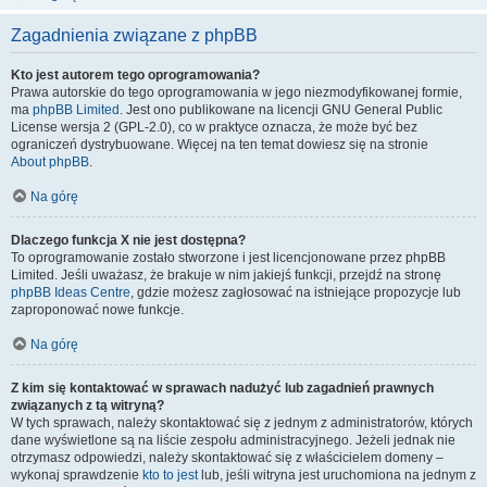
Zagadnienia związane z phpBB
Kto jest autorem tego oprogramowania?
Prawa autorskie do tego oprogramowania w jego niezmodyfikowanej formie,
ma
phpBB Limited
. Jest ono publikowane na licencji GNU General Public
License wersja 2 (GPL-2.0), co w praktyce oznacza, że może być bez
ograniczeń dystrybuowane. Więcej na ten temat dowiesz się na stronie
About phpBB
.
Na górę
Dlaczego funkcja X nie jest dostępna?
To oprogramowanie zostało stworzone i jest licencjonowane przez phpBB
Limited. Jeśli uważasz, że brakuje w nim jakiejś funkcji, przejdź na stronę
phpBB Ideas Centre
, gdzie możesz zagłosować na istniejące propozycje lub
zaproponować nowe funkcje.
Na górę
Z kim się kontaktować w sprawach nadużyć lub zagadnień prawnych
związanych z tą witryną?
W tych sprawach, należy skontaktować się z jednym z administratorów, których
dane wyświetlone są na liście zespołu administracyjnego. Jeżeli jednak nie
otrzymasz odpowiedzi, należy skontaktować się z właścicielem domeny –
wykonaj sprawdzenie
kto to jest
lub, jeśli witryna jest uruchomiona na jednym z