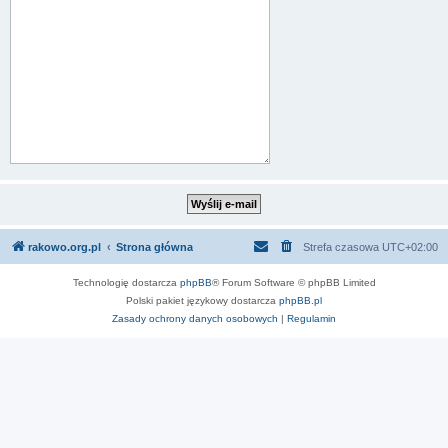
rakowo.org.pl
Strona główna
Strefa czasowa
UTC+02:00
Technologię dostarcza
phpBB
® Forum Software © phpBB Limited
Polski pakiet językowy dostarcza
phpBB.pl
Zasady ochrony danych osobowych
|
Regulamin