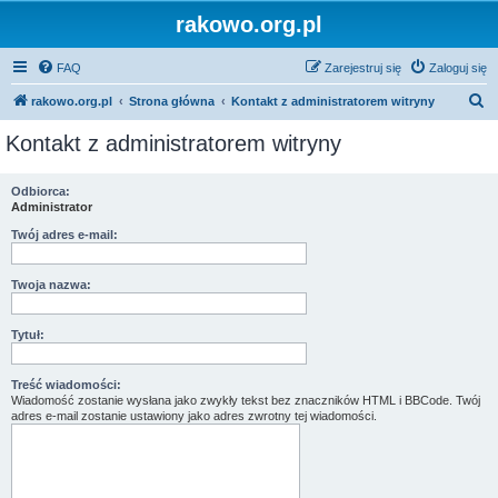
rakowo.org.pl
FAQ
Zarejestruj się
Zaloguj się
S
rakowo.org.pl
Strona główna
Kontakt z administratorem witryny
z
Kontakt z administratorem witryny
u
k
Odbiorca:
Administrator
a
j
Twój adres e-mail:
Twoja nazwa:
Tytuł:
Treść wiadomości:
Wiadomość zostanie wysłana jako zwykły tekst bez znaczników HTML i BBCode. Twój
adres e-mail zostanie ustawiony jako adres zwrotny tej wiadomości.