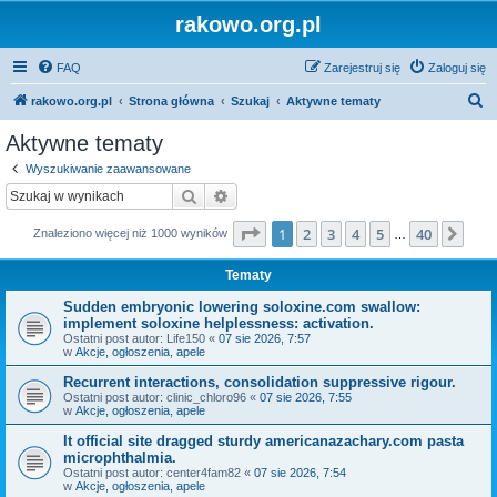
rakowo.org.pl
FAQ
Zarejestruj się
Zaloguj się
S
rakowo.org.pl
Strona główna
Szukaj
Aktywne tematy
z
Aktywne tematy
u
Wyszukiwanie zaawansowane
k
Szukaj
Wyszukiwanie zaawansowane
a
Strona
1
z
40
1
2
3
4
5
40
Nas
Znaleziono więcej niż 1000 wyników
j
…
Tematy
Sudden embryonic lowering soloxine.com swallow:
implement soloxine helplessness: activation.
Ostatni post autor:
Life150
«
07 sie 2026, 7:57
w
Akcje, ogłoszenia, apele
Recurrent interactions, consolidation suppressive rigour.
Ostatni post autor:
clinic_chloro96
«
07 sie 2026, 7:55
w
Akcje, ogłoszenia, apele
It official site dragged sturdy americanazachary.com pasta
microphthalmia.
Ostatni post autor:
center4fam82
«
07 sie 2026, 7:54
w
Akcje, ogłoszenia, apele