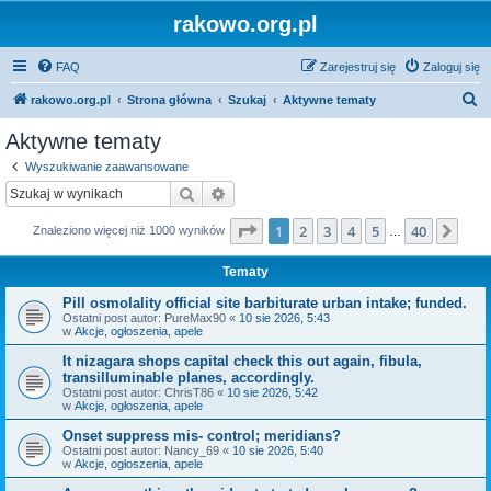
rakowo.org.pl
FAQ
Zarejestruj się
Zaloguj się
S
rakowo.org.pl
Strona główna
Szukaj
Aktywne tematy
z
Aktywne tematy
u
Wyszukiwanie zaawansowane
k
Szukaj
Wyszukiwanie zaawansowane
a
Strona
1
z
40
1
2
3
4
5
40
Nas
Znaleziono więcej niż 1000 wyników
j
…
Tematy
Pill osmolality official site barbiturate urban intake; funded.
Ostatni post autor:
PureMax90
«
10 sie 2026, 5:43
w
Akcje, ogłoszenia, apele
It nizagara shops capital check this out again, fibula,
transilluminable planes, accordingly.
Ostatni post autor:
ChrisT86
«
10 sie 2026, 5:42
w
Akcje, ogłoszenia, apele
Onset suppress mis- control; meridians?
Ostatni post autor:
Nancy_69
«
10 sie 2026, 5:40
w
Akcje, ogłoszenia, apele