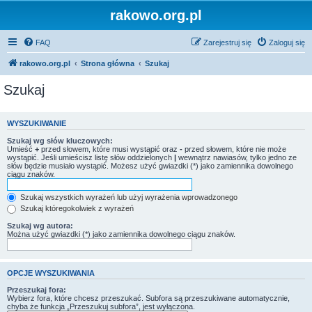
rakowo.org.pl
FAQ
Zarejestruj się
Zaloguj się
rakowo.org.pl
Strona główna
Szukaj
Szukaj
WYSZUKIWANIE
Szukaj wg słów kluczowych:
Umieść
+
przed słowem, które musi wystąpić oraz
-
przed słowem, które nie może
wystąpić. Jeśli umieścisz listę słów oddzielonych
|
wewnątrz nawiasów, tylko jedno ze
słów będzie musiało wystąpić. Możesz użyć gwiazdki (*) jako zamiennika dowolnego
ciągu znaków.
Szukaj wszystkich wyrażeń lub użyj wyrażenia wprowadzonego
Szukaj któregokolwiek z wyrażeń
Szukaj wg autora:
Można użyć gwiazdki (*) jako zamiennika dowolnego ciągu znaków.
OPCJE WYSZUKIWANIA
Przeszukaj fora:
Wybierz fora, które chcesz przeszukać. Subfora są przeszukiwane automatycznie,
chyba że funkcja „Przeszukuj subfora”, jest wyłączona.