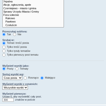
Przeszukaj subfora:
Tak
Nie
Szukaj w:
Temat i treść posta
Tylko treść posta
Tylko tytuły tematów
Tylko pierwszy post tematu
Wyświetl wyniki jako:
Posty
Tematy
Sortuj wyniki wg:
Rosnąco
Malejąco
Wyświetl wyniki z ostatnich:
Wyświetl pierwsze:
Ustaw 0, aby wyświetlić cały post.
znaków w poście