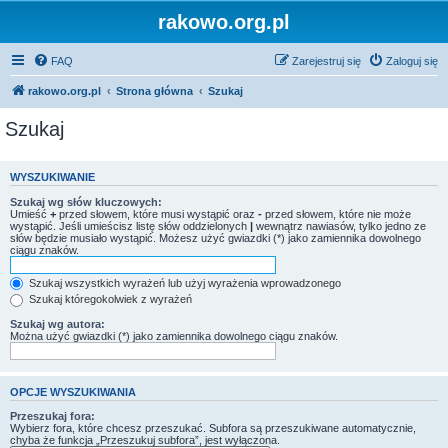
rakowo.org.pl
FAQ
Zarejestruj się
Zaloguj się
rakowo.org.pl
Strona główna
Szukaj
Szukaj
WYSZUKIWANIE
Szukaj wg słów kluczowych:
Umieść
+
przed słowem, które musi wystąpić oraz
-
przed słowem, które nie może
wystąpić. Jeśli umieścisz listę słów oddzielonych
|
wewnątrz nawiasów, tylko jedno ze
słów będzie musiało wystąpić. Możesz użyć gwiazdki (*) jako zamiennika dowolnego
ciągu znaków.
Szukaj wszystkich wyrażeń lub użyj wyrażenia wprowadzonego
Szukaj któregokolwiek z wyrażeń
Szukaj wg autora:
Można użyć gwiazdki (*) jako zamiennika dowolnego ciągu znaków.
OPCJE WYSZUKIWANIA
Przeszukaj fora:
Wybierz fora, które chcesz przeszukać. Subfora są przeszukiwane automatycznie,
chyba że funkcja „Przeszukuj subfora”, jest wyłączona.