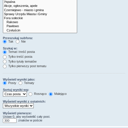
Przeszukaj subfora:
Tak
Nie
Szukaj w:
Temat i treść posta
Tylko treść posta
Tylko tytuły tematów
Tylko pierwszy post tematu
Wyświetl wyniki jako:
Posty
Tematy
Sortuj wyniki wg:
Rosnąco
Malejąco
Wyświetl wyniki z ostatnich:
Wyświetl pierwsze:
Ustaw 0, aby wyświetlić cały post.
znaków w poście