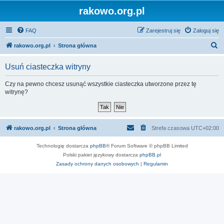
rakowo.org.pl
FAQ
Zarejestruj się
Zaloguj się
S
rakowo.org.pl
Strona główna
z
Usuń ciasteczka witryny
u
k
Czy na pewno chcesz usunąć wszystkie ciasteczka utworzone przez tę
witrynę?
a
j
rakowo.org.pl
Strona główna
Strefa czasowa
UTC+02:00
Technologię dostarcza
phpBB
® Forum Software © phpBB Limited
Polski pakiet językowy dostarcza
phpBB.pl
Zasady ochrony danych osobowych
|
Regulamin