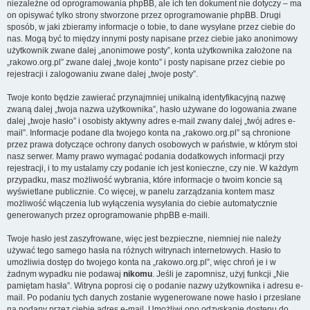
niezależne od oprogramowania phpBB, ale ich ten dokument nie dotyczy – ma
on opisywać tylko strony stworzone przez oprogramowanie phpBB. Drugi
sposób, w jaki zbieramy informacje o tobie, to dane wysyłane przez ciebie do
nas. Mogą być to między innymi posty napisane przez ciebie jako anonimowy
użytkownik zwane dalej „anonimowe posty”, konta użytkownika założone na
„rakowo.org.pl” zwane dalej „twoje konto” i posty napisane przez ciebie po
rejestracji i zalogowaniu zwane dalej „twoje posty”.
Twoje konto będzie zawierać przynajmniej unikalną identyfikacyjną nazwę
zwaną dalej „twoja nazwa użytkownika”, hasło używane do logowania zwane
dalej „twoje hasło” i osobisty aktywny adres e-mail zwany dalej „twój adres e-
mail”. Informacje podane dla twojego konta na „rakowo.org.pl” są chronione
przez prawa dotyczące ochrony danych osobowych w państwie, w którym stoi
nasz serwer. Mamy prawo wymagać podania dodatkowych informacji przy
rejestracji, i to my ustalamy czy podanie ich jest konieczne, czy nie. W każdym
przypadku, masz możliwość wybrania, które informacje o twoim koncie są
wyświetlane publicznie. Co więcej, w panelu zarządzania kontem masz
możliwość włączenia lub wyłączenia wysyłania do ciebie automatycznie
generowanych przez oprogramowanie phpBB e-maili.
Twoje hasło jest zaszyfrowane, więc jest bezpieczne, niemniej nie należy
używać tego samego hasła na różnych witrynach internetowych. Hasło to
umożliwia dostęp do twojego konta na „rakowo.org.pl”, więc chroń je i w
żadnym wypadku nie podawaj
nikomu
. Jeśli je zapomnisz, użyj funkcji „Nie
pamiętam hasła”. Witryna poprosi cię o podanie nazwy użytkownika i adresu e-
mail. Po podaniu tych danych zostanie wygenerowane nowe hasło i przesłane
na podany przez ciebie adres e-mail. Umożliwi ono odzyskanie dostępu do