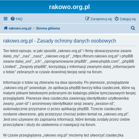
rakowo.org.pl
FAQ
Zarejestruj się
Zaloguj się
S
rakowo.org.pl
Strona główna
z
rakowo.org.pl - Zasady ochrony danych osobowych
u
k
Ten tekst opisuje, w jaki sposób „rakowo.org.pl” i firmy stowarzyszone zwane
dalej „my”, „nas”, „nasz”, „rakowo.org.pl”, „https://forum.rakowo.org.pl” i phpBB
a
zwane dalej „oni”, „ich”, „oprogramowanie phpBB”, „www.phpbb.com”, „phpBB
j
Limited”, „Zespoły phpBB”, korzystają z informacji zwanymi dalej „informacjami
o tobie” zebranych w czasie dowolnej twojej sesji na forum.
Informacje o tobie są zbierane na dwa sposoby. Po pierwsze, przeglądanie
„rakowo.org.pl” powoduje, że aplikacja phpBB tworzy kilka ciasteczek, które są
małymi plikami tekstowymi pobranymi do katalogu plików tymczasowych twojej
przeglądarki. Pierwsze dwa ciasteczka zawierają identyfikator użytkownika
zwany „user-id” i anonimowy identyfikator sesji zwany „session-id”,
automatycznie przyznane ci przez aplikację phpBB. Trzecie ciasteczko
zostanie utworzone, gdy przejrzysz chociaż jeden temat na „rakowo.org.pl”.
Jest ono używane do zapisania informacji, które tematy zostały przez ciebie
przeczytane i służy do ułatwienia ci nawigacji na forum.
W czasie przeglądania „rakowo.org.pl” możemy też utworzyć ciasteczka