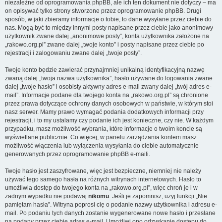
niezależne od oprogramowania phpBB, ale ich ten dokument nie dotyczy – ma
on opisywać tylko strony stworzone przez oprogramowanie phpBB. Drugi
sposób, w jaki zbieramy informacje o tobie, to dane wysyłane przez ciebie do
nas. Mogą być to między innymi posty napisane przez ciebie jako anonimowy
użytkownik zwane dalej „anonimowe posty”, konta użytkownika założone na
„rakowo.org.pl” zwane dalej „twoje konto” i posty napisane przez ciebie po
rejestracji i zalogowaniu zwane dalej „twoje posty”.
Twoje konto będzie zawierać przynajmniej unikalną identyfikacyjną nazwę
zwaną dalej „twoja nazwa użytkownika”, hasło używane do logowania zwane
dalej „twoje hasło” i osobisty aktywny adres e-mail zwany dalej „twój adres e-
mail”. Informacje podane dla twojego konta na „rakowo.org.pl” są chronione
przez prawa dotyczące ochrony danych osobowych w państwie, w którym stoi
nasz serwer. Mamy prawo wymagać podania dodatkowych informacji przy
rejestracji, i to my ustalamy czy podanie ich jest konieczne, czy nie. W każdym
przypadku, masz możliwość wybrania, które informacje o twoim koncie są
wyświetlane publicznie. Co więcej, w panelu zarządzania kontem masz
możliwość włączenia lub wyłączenia wysyłania do ciebie automatycznie
generowanych przez oprogramowanie phpBB e-maili.
Twoje hasło jest zaszyfrowane, więc jest bezpieczne, niemniej nie należy
używać tego samego hasła na różnych witrynach internetowych. Hasło to
umożliwia dostęp do twojego konta na „rakowo.org.pl”, więc chroń je i w
żadnym wypadku nie podawaj
nikomu
. Jeśli je zapomnisz, użyj funkcji „Nie
pamiętam hasła”. Witryna poprosi cię o podanie nazwy użytkownika i adresu e-
mail. Po podaniu tych danych zostanie wygenerowane nowe hasło i przesłane
na podany przez ciebie adres e-mail. Umożliwi ono odzyskanie dostępu do