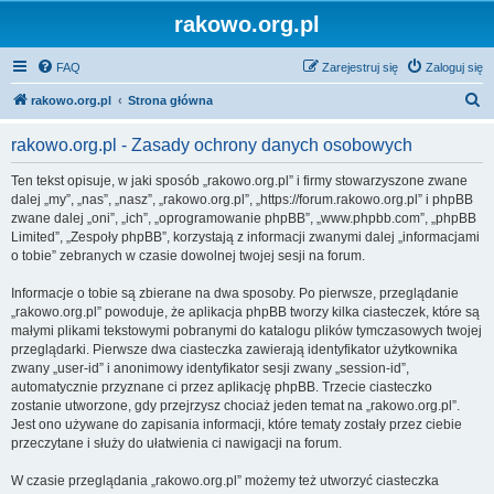
rakowo.org.pl
FAQ
Zarejestruj się
Zaloguj się
S
rakowo.org.pl
Strona główna
z
rakowo.org.pl - Zasady ochrony danych osobowych
u
k
Ten tekst opisuje, w jaki sposób „rakowo.org.pl” i firmy stowarzyszone zwane
dalej „my”, „nas”, „nasz”, „rakowo.org.pl”, „https://forum.rakowo.org.pl” i phpBB
a
zwane dalej „oni”, „ich”, „oprogramowanie phpBB”, „www.phpbb.com”, „phpBB
j
Limited”, „Zespoły phpBB”, korzystają z informacji zwanymi dalej „informacjami
o tobie” zebranych w czasie dowolnej twojej sesji na forum.
Informacje o tobie są zbierane na dwa sposoby. Po pierwsze, przeglądanie
„rakowo.org.pl” powoduje, że aplikacja phpBB tworzy kilka ciasteczek, które są
małymi plikami tekstowymi pobranymi do katalogu plików tymczasowych twojej
przeglądarki. Pierwsze dwa ciasteczka zawierają identyfikator użytkownika
zwany „user-id” i anonimowy identyfikator sesji zwany „session-id”,
automatycznie przyznane ci przez aplikację phpBB. Trzecie ciasteczko
zostanie utworzone, gdy przejrzysz chociaż jeden temat na „rakowo.org.pl”.
Jest ono używane do zapisania informacji, które tematy zostały przez ciebie
przeczytane i służy do ułatwienia ci nawigacji na forum.
W czasie przeglądania „rakowo.org.pl” możemy też utworzyć ciasteczka