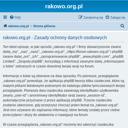
rakowo.org.pl
FAQ
Zarejestruj się
Zaloguj się
S
rakowo.org.pl
Strona główna
z
rakowo.org.pl - Zasady ochrony danych osobowych
u
k
Ten tekst opisuje, w jaki sposób „rakowo.org.pl” i firmy stowarzyszone zwane
dalej „my”, „nas”, „nasz”, „rakowo.org.pl”, „https://forum.rakowo.org.pl” i phpBB
a
zwane dalej „oni”, „ich”, „oprogramowanie phpBB”, „www.phpbb.com”, „phpBB
j
Limited”, „Zespoły phpBB”, korzystają z informacji zwanymi dalej „informacjami
o tobie” zebranych w czasie dowolnej twojej sesji na forum.
Informacje o tobie są zbierane na dwa sposoby. Po pierwsze, przeglądanie
„rakowo.org.pl” powoduje, że aplikacja phpBB tworzy kilka ciasteczek, które są
małymi plikami tekstowymi pobranymi do katalogu plików tymczasowych twojej
przeglądarki. Pierwsze dwa ciasteczka zawierają identyfikator użytkownika
zwany „user-id” i anonimowy identyfikator sesji zwany „session-id”,
automatycznie przyznane ci przez aplikację phpBB. Trzecie ciasteczko
zostanie utworzone, gdy przejrzysz chociaż jeden temat na „rakowo.org.pl”.
Jest ono używane do zapisania informacji, które tematy zostały przez ciebie
przeczytane i służy do ułatwienia ci nawigacji na forum.
W czasie przeglądania „rakowo.org.pl” możemy też utworzyć ciasteczka