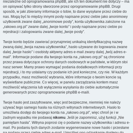
niezależne od oprogramowania phpBB, ale ich ten dokument nie dotyczy – ma
on opisywać tylko strony stworzone przez oprogramowanie phpBB. Drugi
sposób, w jaki zbieramy informacje o tobie, to dane wysyłane przez ciebie do
nas. Mogą być to między innymi posty napisane przez ciebie jako anonimowy
użytkownik zwane dalej „anonimowe posty”, konta użytkownika założone na
„rakowo.org.pl” zwane dalej „twoje konto” i posty napisane przez ciebie po
rejestracji i zalogowaniu zwane dalej „twoje posty”.
Twoje konto będzie zawierać przynajmniej unikalną identyfikacyjną nazwę
zwaną dalej „twoja nazwa użytkownika”, hasło używane do logowania zwane
dalej „twoje hasło” i osobisty aktywny adres e-mail zwany dalej „twój adres e-
mail”. Informacje podane dla twojego konta na „rakowo.org.pl” są chronione
przez prawa dotyczące ochrony danych osobowych w państwie, w którym stoi
nasz serwer. Mamy prawo wymagać podania dodatkowych informacji przy
rejestracji, i to my ustalamy czy podanie ich jest konieczne, czy nie. W każdym
przypadku, masz możliwość wybrania, które informacje o twoim koncie są
wyświetlane publicznie. Co więcej, w panelu zarządzania kontem masz
możliwość włączenia lub wyłączenia wysyłania do ciebie automatycznie
generowanych przez oprogramowanie phpBB e-maili.
Twoje hasło jest zaszyfrowane, więc jest bezpieczne, niemniej nie należy
używać tego samego hasła na różnych witrynach internetowych. Hasło to
umożliwia dostęp do twojego konta na „rakowo.org.pl”, więc chroń je i w
żadnym wypadku nie podawaj
nikomu
. Jeśli je zapomnisz, użyj funkcji „Nie
pamiętam hasła”. Witryna poprosi cię o podanie nazwy użytkownika i adresu e-
mail. Po podaniu tych danych zostanie wygenerowane nowe hasło i przesłane
na podany przez ciebie adres e-mail. Umożliwi ono odzyskanie dostępu do