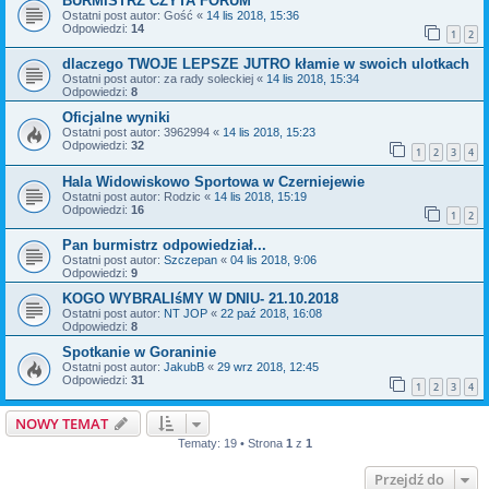
BURMISTRZ CZYTA FORUM
Ostatni post autor:
Gość
«
14 lis 2018, 15:36
Odpowiedzi:
14
1
2
dlaczego TWOJE LEPSZE JUTRO kłamie w swoich ulotkach
Ostatni post autor:
za rady soleckiej
«
14 lis 2018, 15:34
Odpowiedzi:
8
Oficjalne wyniki
Ostatni post autor:
3962994
«
14 lis 2018, 15:23
Odpowiedzi:
32
1
2
3
4
Hala Widowiskowo Sportowa w Czerniejewie
Ostatni post autor:
Rodzic
«
14 lis 2018, 15:19
Odpowiedzi:
16
1
2
Pan burmistrz odpowiedział...
Ostatni post autor:
Szczepan
«
04 lis 2018, 9:06
Odpowiedzi:
9
KOGO WYBRALIśMY W DNIU- 21.10.2018
Ostatni post autor:
NT JOP
«
22 paź 2018, 16:08
Odpowiedzi:
8
Spotkanie w Goraninie
Ostatni post autor:
JakubB
«
29 wrz 2018, 12:45
Odpowiedzi:
31
1
2
3
4
NOWY TEMAT
Tematy: 19 • Strona
1
z
1
Przejdź do