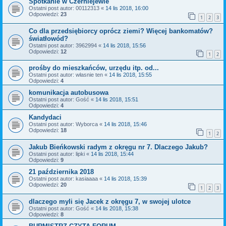
Spotkanie w Czerniejewie
Ostatni post autor:
00112313
«
14 lis 2018, 16:00
Odpowiedzi:
23
1
2
3
Co dla przedsiębiorcy oprócz ziemi? Więcej bankomatów?
światłowód?
Ostatni post autor:
3962994
«
14 lis 2018, 15:56
Odpowiedzi:
12
1
2
prośby do mieszkańców, urzędu itp. od...
Ostatni post autor:
własnie ten
«
14 lis 2018, 15:55
Odpowiedzi:
4
komunikacja autobusowa
Ostatni post autor:
Gość
«
14 lis 2018, 15:51
Odpowiedzi:
4
Kandydaci
Ostatni post autor:
Wyborca
«
14 lis 2018, 15:46
Odpowiedzi:
18
1
2
Jakub Bieńkowski radym z okręgu nr 7. Dlaczego Jakub?
Ostatni post autor:
lipki
«
14 lis 2018, 15:44
Odpowiedzi:
9
21 października 2018
Ostatni post autor:
kasiaaaa
«
14 lis 2018, 15:39
Odpowiedzi:
20
1
2
3
dlaczego myli się Jacek z okręgu 7, w swojej ulotce
Ostatni post autor:
Gość
«
14 lis 2018, 15:38
Odpowiedzi:
8