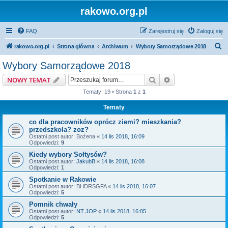
rakowo.org.pl
FAQ
Zarejestruj się
Zaloguj się
S
rakowo.org.pl
Strona główna
Archiwum
Wybory Samorządowe 2018
z
Wybory Samorządowe 2018
u
Szukaj
Wyszukiwanie z
NOWY TEMAT
k
Tematy: 19 • Strona
1
z
1
a
Tematy
j
co dla pracowników oprócz ziemi? mieszkania?
przedszkola? zoz?
Ostatni post autor:
Bożena
«
14 lis 2018, 16:09
Odpowiedzi:
9
Kiedy wybory Sołtysów?
Ostatni post autor:
JakubB
«
14 lis 2018, 16:08
Odpowiedzi:
1
Spotkanie w Rakowie
Ostatni post autor:
BHDRSGFA
«
14 lis 2018, 16:07
Odpowiedzi:
5
Pomnik chwały
Ostatni post autor:
NT JOP
«
14 lis 2018, 16:05
Odpowiedzi:
5