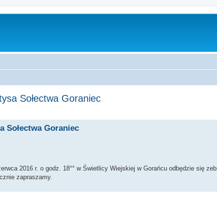
łtysa Sołectwa Goraniec
zukiwanie zaawansowane
sa Sołectwa Goraniec
wca 2016 r. o godz. 18°° w Świetlicy Wiejskiej w Gorańcu odbędzie się zebr
ecznie zapraszamy.