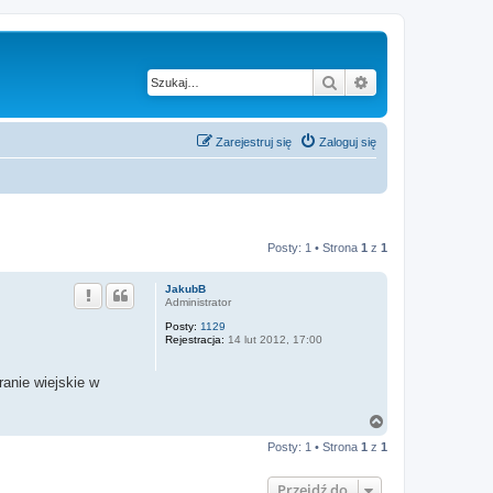
Szukaj
Wyszukiwanie z
Zarejestruj się
Zaloguj się
Posty: 1 • Strona
1
z
1
JakubB
Administrator
Posty:
1129
Rejestracja:
14 lut 2012, 17:00
anie wiejskie w
N
a
Posty: 1 • Strona
1
z
1
g
ó
r
Przejdź do