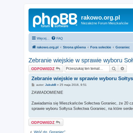
rakowo.org.pl
Niezależne Forum Mieszkańców
Więcej…
FAQ
rakowo.org.pl
Strona główna
Fora sołeckie
Goraniec
Zebranie wiejskie w sprawie wyboru So
Szukaj
Wys
ODPOWIEDZ
Zebranie wiejskie w sprawie wyboru Sołty
P
autor:
JakubB
»
25 maja 2016, 9:51
o
s
ZAWIADOMIENIE
t
Zawiadamia się Mieszkańców Sołectwa Goraniec, że 20 czer
sprawie wyboru Sołtysa Sołectwa Goraniec, na które serd
ODPOWIEDZ
Wróć do „Goraniec”